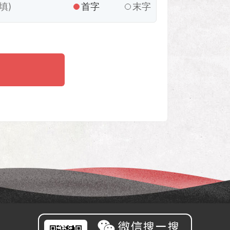
首字
末字