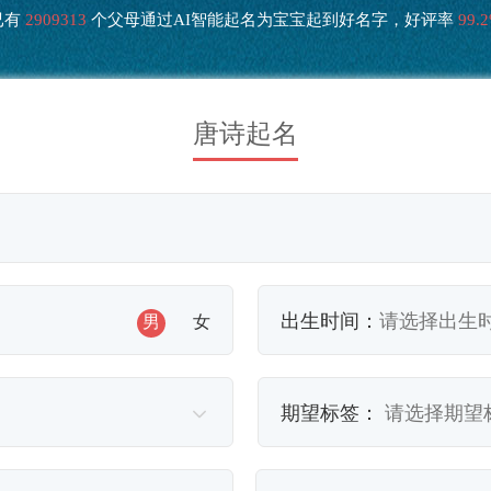
已有
2909313
个父母通过AI智能起名为宝宝起到好名字，好评率
99.
唐诗起名
出生时间：
男
女
期望标签：